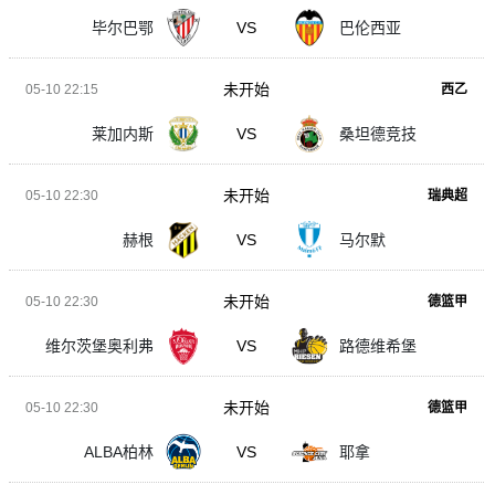
毕尔巴鄂
VS
巴伦西亚
未开始
05-10 22:15
西乙
莱加内斯
VS
桑坦德竞技
未开始
05-10 22:30
瑞典超
赫根
VS
马尔默
未开始
05-10 22:30
德篮甲
维尔茨堡奥利弗
VS
路德维希堡
未开始
05-10 22:30
德篮甲
ALBA柏林
VS
耶拿