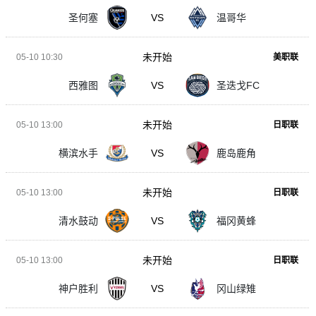
圣何塞
VS
温哥华
未开始
05-10 10:30
美职联
西雅图
VS
圣迭戈FC
未开始
05-10 13:00
日职联
横滨水手
VS
鹿岛鹿角
未开始
05-10 13:00
日职联
清水鼓动
VS
福冈黄蜂
未开始
05-10 13:00
日职联
神户胜利
VS
冈山绿雉