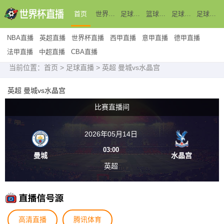
首页
世界杯直播
足球直播
篮球直播
足球新闻
足球录像
NBA直播
英超直播
世界杯直播
西甲直播
意甲直播
德甲直播
法甲直播
中超直播
CBA直播
当前位置：
首页
>
足球直播
> 英超 曼城vs水晶宫
英超 曼城vs水晶宫
比赛直播间
2026年05月14日
03:00
曼城
水晶宫
英超
高清直播
腾讯体育