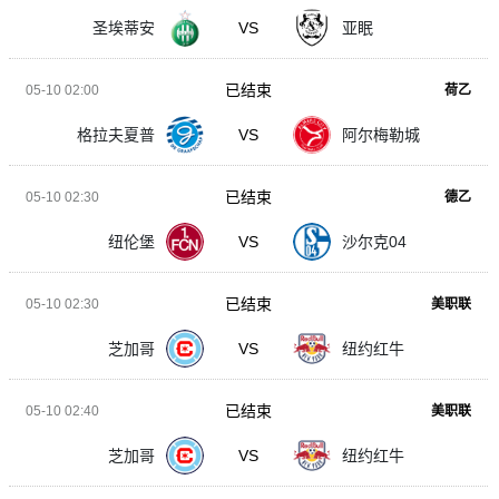
圣埃蒂安
VS
亚眠
已结束
05-10 02:00
荷乙
格拉夫夏普
VS
阿尔梅勒城
已结束
05-10 02:30
德乙
纽伦堡
VS
沙尔克04
已结束
05-10 02:30
美职联
芝加哥
VS
纽约红牛
已结束
05-10 02:40
美职联
芝加哥
VS
纽约红牛