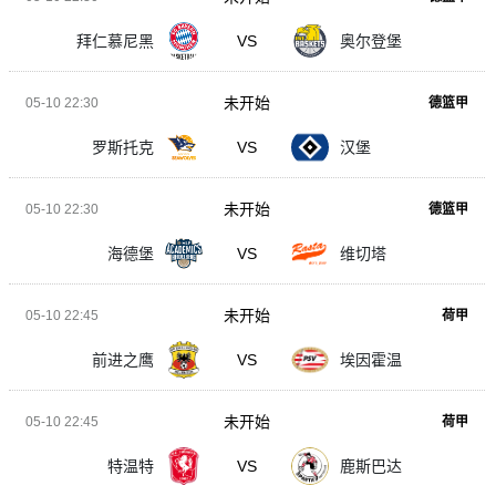
拜仁慕尼黑
VS
奥尔登堡
未开始
05-10 22:30
德篮甲
罗斯托克
VS
汉堡
未开始
05-10 22:30
德篮甲
海德堡
VS
维切塔
未开始
05-10 22:45
荷甲
前进之鹰
VS
埃因霍温
未开始
05-10 22:45
荷甲
特温特
VS
鹿斯巴达