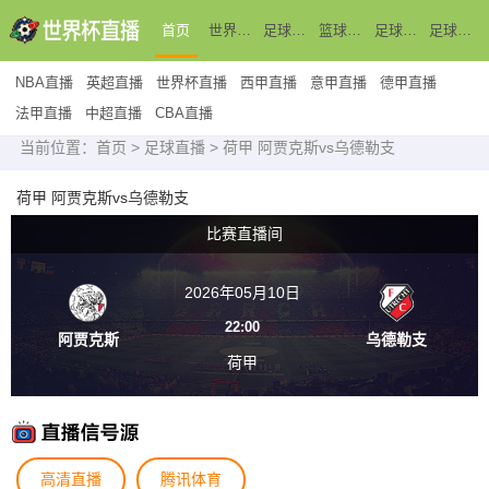
首页
世界杯直播
足球直播
篮球直播
足球新闻
足球录像
NBA直播
英超直播
世界杯直播
西甲直播
意甲直播
德甲直播
法甲直播
中超直播
CBA直播
当前位置：
首页
>
足球直播
> 荷甲 阿贾克斯vs乌德勒支
荷甲 阿贾克斯vs乌德勒支
比赛直播间
2026年05月10日
22:00
阿贾克斯
乌德勒支
荷甲
高清直播
腾讯体育