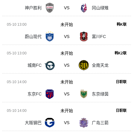
神户胜利
VS
冈山绿雉
未开始
05-10 13:00
韩K联
蔚山现代
VS
富川FC
未开始
05-10 13:00
韩K2联
城南FC
VS
全南天龙
未开始
05-10 14:00
日职联
东京FC
VS
东京绿茵
未开始
05-10 14:00
日职联
大阪钢巴
VS
广岛三箭