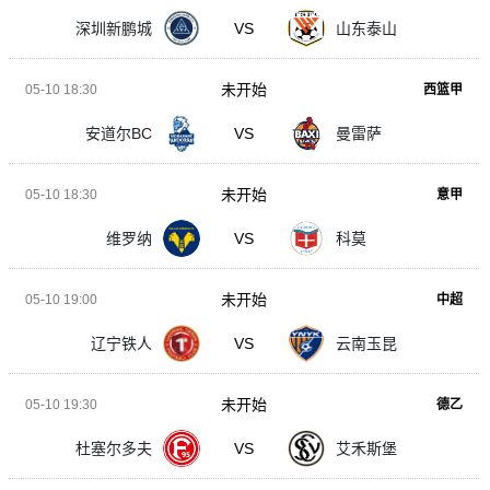
深圳新鹏城
VS
山东泰山
未开始
05-10 18:30
西篮甲
安道尔BC
VS
曼雷萨
未开始
05-10 18:30
意甲
维罗纳
VS
科莫
未开始
05-10 19:00
中超
辽宁铁人
VS
云南玉昆
未开始
05-10 19:30
德乙
杜塞尔多夫
VS
艾禾斯堡