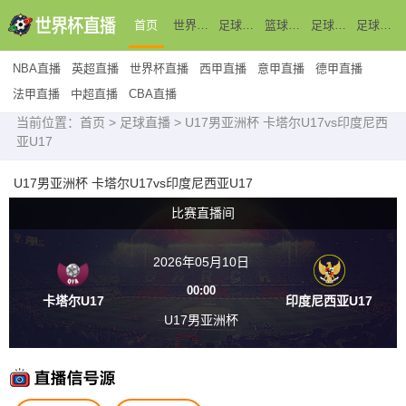
首页
世界杯直播
足球直播
篮球直播
足球新闻
足球录像
NBA直播
英超直播
世界杯直播
西甲直播
意甲直播
德甲直播
法甲直播
中超直播
CBA直播
当前位置：
首页
>
足球直播
> U17男亚洲杯 卡塔尔U17vs印度尼西
亚U17
U17男亚洲杯 卡塔尔U17vs印度尼西亚U17
比赛直播间
2026年05月10日
00:00
卡塔尔U17
印度尼西亚U17
U17男亚洲杯