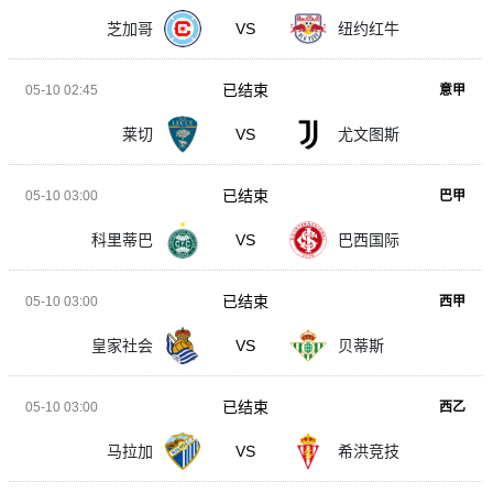
芝加哥
VS
纽约红牛
已结束
05-10 02:45
意甲
莱切
VS
尤文图斯
已结束
05-10 03:00
巴甲
科里蒂巴
VS
巴西国际
已结束
05-10 03:00
西甲
皇家社会
VS
贝蒂斯
已结束
05-10 03:00
西乙
马拉加
VS
希洪竞技