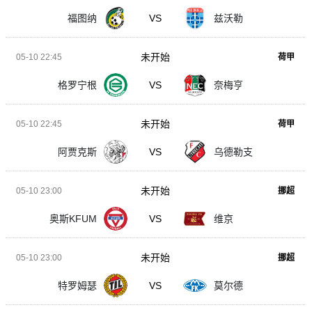
福图纳
VS
兹沃勒
未开始
05-10 22:45
荷甲
格罗宁根
VS
奈梅亨
未开始
05-10 22:45
荷甲
阿贾克斯
VS
乌德勒支
未开始
05-10 23:00
挪超
奥斯KFUM
VS
维京
未开始
05-10 23:00
挪超
特罗姆瑟
VS
莫尔德