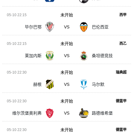
未开始
05-10 22:15
西甲
毕尔巴鄂
VS
巴伦西亚
未开始
05-10 22:15
西乙
莱加内斯
VS
桑坦德竞技
未开始
05-10 22:30
瑞典超
赫根
VS
马尔默
未开始
05-10 22:30
德篮甲
维尔茨堡奥利弗
VS
路德维希堡
未开始
05-10 22:30
德篮甲