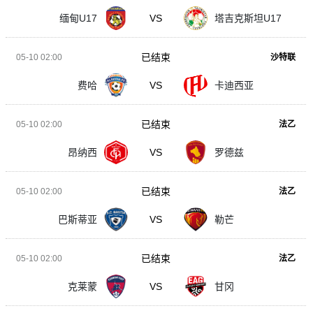
缅甸U17
VS
塔吉克斯坦U17
已结束
05-10 02:00
沙特联
费哈
VS
卡迪西亚
已结束
05-10 02:00
法乙
昂纳西
VS
罗德兹
已结束
05-10 02:00
法乙
巴斯蒂亚
VS
勒芒
已结束
05-10 02:00
法乙
克莱蒙
VS
甘冈