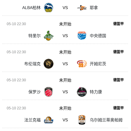
ALBA柏林
VS
耶拿
未开始
05-10 22:30
德篮甲
特里尔
VS
中央德国
未开始
05-10 22:30
德篮甲
布伦瑞克
VS
开姆尼茨
未开始
05-10 22:30
德篮甲
保罗沙
VS
特力康
未开始
05-10 22:30
德篮甲
法兰克福
VS
乌尔姆兰蒂奥帕姆