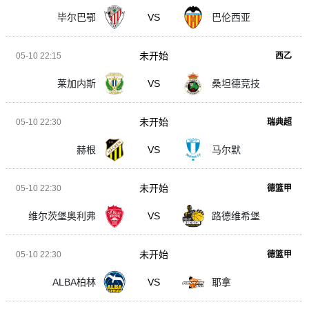
毕尔巴鄂
VS
巴伦西亚
未开始
05-10 22:15
西乙
莱加内斯
VS
桑坦德竞技
未开始
05-10 22:30
瑞典超
赫根
VS
马尔默
未开始
05-10 22:30
德篮甲
维尔茨堡奥利弗
VS
路德维希堡
未开始
05-10 22:30
德篮甲
ALBA柏林
VS
耶拿