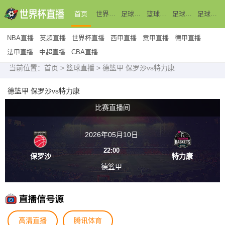
首页
世界杯直播
足球直播
篮球直播
足球新闻
足球录像
NBA直播
英超直播
世界杯直播
西甲直播
意甲直播
德甲直播
法甲直播
中超直播
CBA直播
当前位置：
首页
>
篮球直播
> 德篮甲 保罗沙vs特力康
德篮甲 保罗沙vs特力康
比赛直播间
2026年05月10日
22:00
保罗沙
特力康
德篮甲
高清直播
腾讯体育