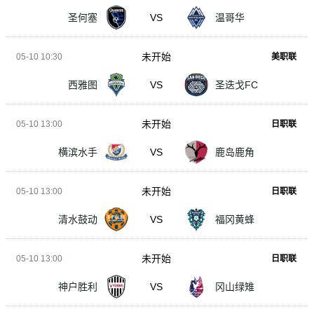
圣何塞
VS
温哥华
未开始
05-10 10:30
美职联
西雅图
VS
圣迭戈FC
未开始
05-10 13:00
日职联
横滨水手
VS
鹿岛鹿角
未开始
05-10 13:00
日职联
清水鼓动
VS
福冈黄蜂
未开始
05-10 13:00
日职联
神户胜利
VS
冈山绿雉