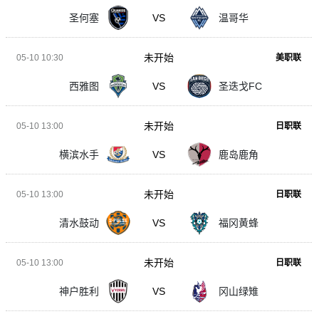
圣何塞
VS
温哥华
未开始
05-10 10:30
美职联
西雅图
VS
圣迭戈FC
未开始
05-10 13:00
日职联
横滨水手
VS
鹿岛鹿角
未开始
05-10 13:00
日职联
清水鼓动
VS
福冈黄蜂
未开始
05-10 13:00
日职联
神户胜利
VS
冈山绿雉