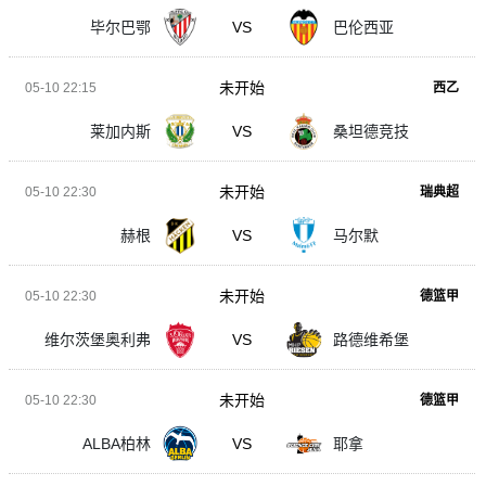
毕尔巴鄂
VS
巴伦西亚
未开始
05-10 22:15
西乙
莱加内斯
VS
桑坦德竞技
未开始
05-10 22:30
瑞典超
赫根
VS
马尔默
未开始
05-10 22:30
德篮甲
维尔茨堡奥利弗
VS
路德维希堡
未开始
05-10 22:30
德篮甲
ALBA柏林
VS
耶拿