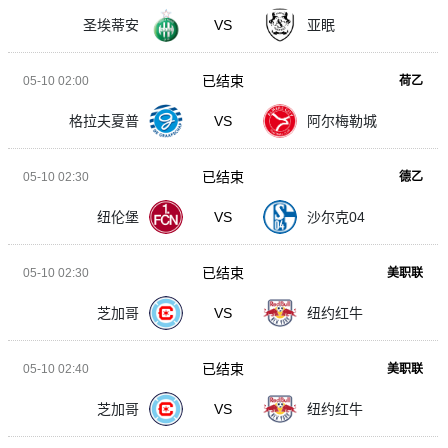
圣埃蒂安
VS
亚眠
已结束
05-10 02:00
荷乙
格拉夫夏普
VS
阿尔梅勒城
已结束
05-10 02:30
德乙
纽伦堡
VS
沙尔克04
已结束
05-10 02:30
美职联
芝加哥
VS
纽约红牛
已结束
05-10 02:40
美职联
芝加哥
VS
纽约红牛