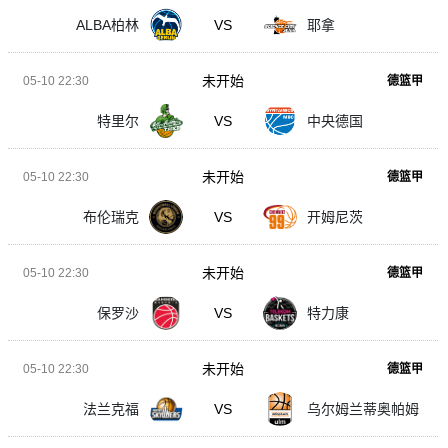
ALBA柏林
VS
耶拿
未开始
05-10 22:30
德篮甲
特里尔
VS
中央德国
未开始
05-10 22:30
德篮甲
布伦瑞克
VS
开姆尼茨
未开始
05-10 22:30
德篮甲
保罗沙
VS
特力康
未开始
05-10 22:30
德篮甲
法兰克福
VS
乌尔姆兰蒂奥帕姆