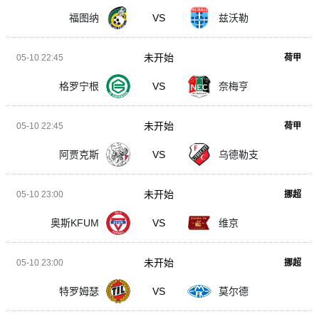
福图纳
VS
兹沃勒
未开始
05-10 22:45
荷甲
格罗宁根
VS
奈梅亨
未开始
05-10 22:45
荷甲
阿贾克斯
VS
乌德勒支
未开始
05-10 23:00
挪超
奥斯KFUM
VS
维京
未开始
05-10 23:00
挪超
特罗姆瑟
VS
莫尔德